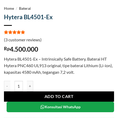
Home
/
Baterai
Hytera BL4501-Ex
Rated
3
5
(
3
customer reviews)
out of 5
based on
4.500.000
Rp
customer
ratings
Hytera BL4501-Ex – Intrinsically Safe Battery. Baterai HT
Hytera PNC460 UL913 original, tipe baterai Lithium (Li-ion),
kapasitas 4580 mAh, tegangan 7,2 volt.
Hytera BL4501-Ex quantity
ADD TO CART
Konsultasi WhatsApp