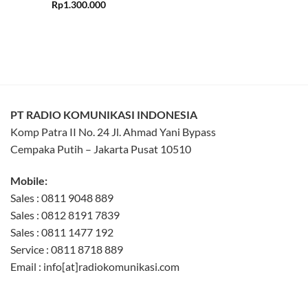
Rated
5
Rp
1.300.000
out of 5
PT RADIO KOMUNIKASI INDONESIA
Komp Patra II No. 24 Jl. Ahmad Yani Bypass
Cempaka Putih – Jakarta Pusat 10510
Mobile:
Sales : 0811 9048 889
Sales : 0812 8191 7839
Sales : 0811 1477 192
Service : 0811 8718 889
Email : info[at]radiokomunikasi.com