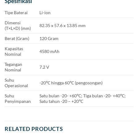
Spesifikasi
Tipe Baterai
Li-ion
Dimensi
82.35 x 57.6 x 13.85 mm
(T×L×D) (mm)
Berat (Gram)
120 Gram
Kapasitas
4580 mAh
Nominal
Tegangan
7.2 V
Nominal
Suhu
-20℃ hingga 60℃ (pengosongan)
Operasional
Suhu
Satu bulan -20- +60℃; Tiga bulan -20- +40℃;
Penyimpanan
Satu tahun -20 – +20℃
RELATED PRODUCTS