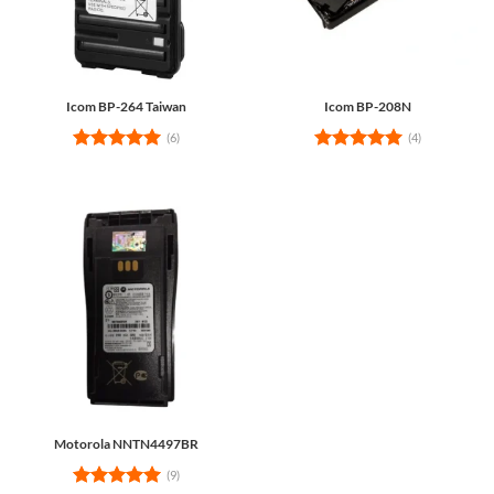
Icom BP-264 Taiwan
Icom BP-208N
(6)
(4)
Rated
5
Rated
5
out of 5
out of 5
Motorola NNTN4497BR
(9)