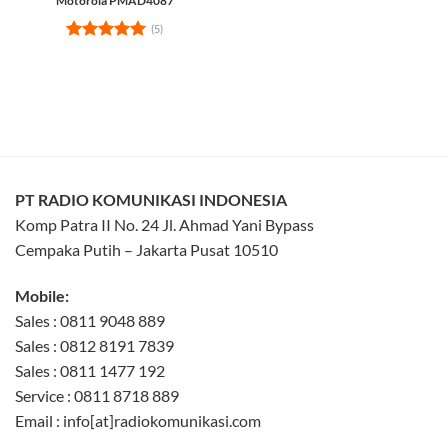
Motorola PMAD4087
(5)
Rated
5
out of 5
PT RADIO KOMUNIKASI INDONESIA
Komp Patra II No. 24 Jl. Ahmad Yani Bypass
Cempaka Putih – Jakarta Pusat 10510
Mobile:
Sales : 0811 9048 889
Sales : 0812 8191 7839
Sales : 0811 1477 192
Service : 0811 8718 889
Email : info[at]radiokomunikasi.com