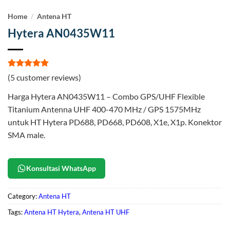
Home
/
Antena HT
Hytera AN0435W11
Rated
5
5
(
5
customer reviews)
out of 5
based on
Harga Hytera AN0435W11 – Combo GPS/UHF Flexible
customer
ratings
Titanium Antenna UHF 400-470 MHz / GPS 1575MHz
untuk HT Hytera PD688, PD668, PD608, X1e, X1p. Konektor
SMA male.
Konsultasi WhatsApp
Category:
Antena HT
Tags:
Antena HT Hytera
,
Antena HT UHF