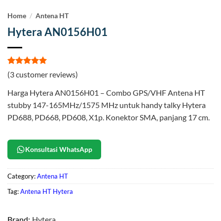
Home
/
Antena HT
Hytera AN0156H01
Rated
3
5
(
3
customer reviews)
out of 5
based on
Harga Hytera AN0156H01 – Combo GPS/VHF Antena HT
customer
ratings
stubby 147-165MHz/1575 MHz untuk handy talky Hytera
PD688, PD668, PD608, X1p. Konektor SMA, panjang 17 cm.
Konsultasi WhatsApp
Category:
Antena HT
Tag:
Antena HT Hytera
Brand:
Hytera