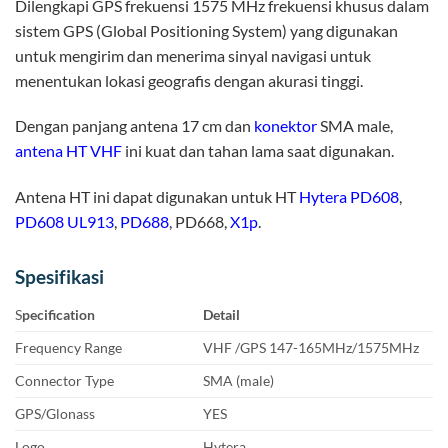
Dilengkapi GPS frekuensi 1575 MHz frekuensi khusus dalam
sistem GPS (Global Positioning System) yang digunakan
untuk mengirim dan menerima sinyal navigasi untuk
menentukan lokasi geografis dengan akurasi tinggi.
Dengan panjang antena 17 cm dan
konektor
SMA male,
antena HT VHF
ini kuat dan tahan lama saat digunakan.
Antena HT ini dapat digunakan untuk HT
Hytera PD608
,
PD608 UL913
,
PD688
, PD668,
X1p
.
Spesifikasi
S
pecification
Detail
Frequency Range
VHF /GPS 147-165MHz/1575MHz
Connector Type
SMA (male)
GPS/Glonass
YES
Logo
Hytera