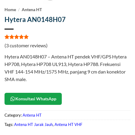
Home
/
Antena HT
Hytera AN0148H07
Rated
3
5
(
3
customer reviews)
out of 5
based on
Hytera AN0148H07 – Antena HT pendek VHF/GPS Hytera
customer
ratings
HP708, Hytera HP708 UL913, Hytera HP788. Frekuensi
VHF 144-154 MHz/1575 MHz, panjang 9 cm dan konektor
SMA male.
Konsultasi WhatsApp
Category:
Antena HT
Tags:
Antena HT Jarak Jauh
,
Antena HT VHF