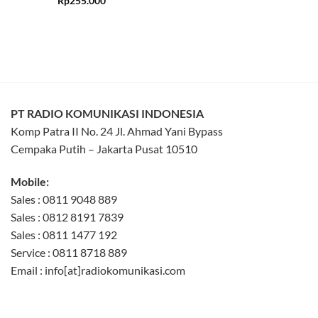
Rp
255.000
out of 5
PT RADIO KOMUNIKASI INDONESIA
Komp Patra II No. 24 Jl. Ahmad Yani Bypass
Cempaka Putih – Jakarta Pusat 10510
Mobile:
Sales : 0811 9048 889
Sales : 0812 8191 7839
Sales : 0811 1477 192
Service : 0811 8718 889
Email : info[at]radiokomunikasi.com