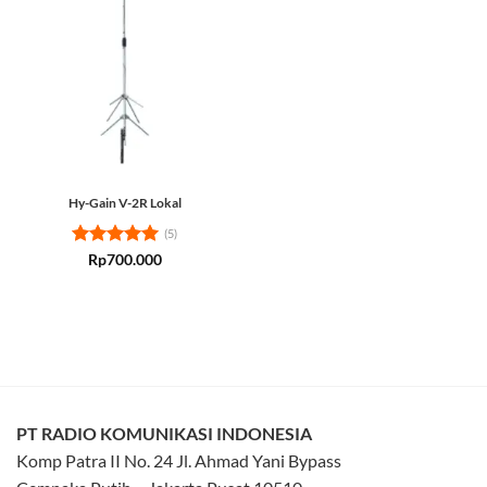
Hy-Gain V-2R Lokal
(5)
Rated
5
Rp
700.000
out of 5
PT RADIO KOMUNIKASI INDONESIA
Komp Patra II No. 24 Jl. Ahmad Yani Bypass