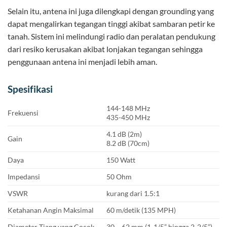
Selain itu, antena ini juga dilengkapi dengan grounding yang
dapat mengalirkan tegangan tinggi akibat sambaran petir ke
tanah. Sistem ini melindungi radio dan peralatan pendukung
dari resiko kerusakan akibat lonjakan tegangan sehingga
penggunaan antena ini menjadi lebih aman.
Spesifikasi
144-148 MHz
Frekuensi
435-450 MHz
4.1 dB (2m)
Gain
8.2 dB (70cm)
Daya
150 Watt
Impedansi
50 Ohm
VSWR
kurang dari 1.5:1
Ketahanan Angin Maksimal
60 m/detik (135 MPH)
Diameter Tiang yang Cocok
30 – 62 mm (1-1/5” hingga 2-2/5”)