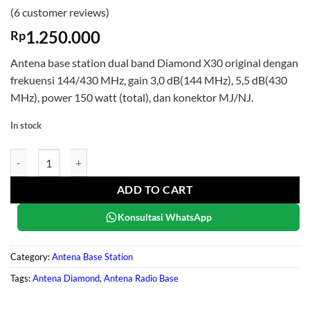
Rated
6
5
(
6
customer reviews)
out of 5
based on
1.250.000
Rp
customer
ratings
Antena base station dual band Diamond X30 original dengan
frekuensi 144/430 MHz, gain 3,0 dB(144 MHz), 5,5 dB(430
MHz), power 150 watt (total), dan konektor MJ/NJ.
In stock
Diamond X30 quantity
ADD TO CART
Konsultasi WhatsApp
Category:
Antena Base Station
Tags:
Antena Diamond
,
Antena Radio Base