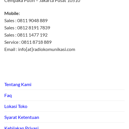
Cempaka Putih – Jakarta Pusat 10510
Mobile:
Sales : 0811 9048 889
Sales : 0812 8191 7839
Sales : 0811 1477 192
Service : 0811 8718 889
Email : info[at]radiokomunikasi.com
Tentang Kami
Faq
Lokasi Toko
Syarat Ketentuan
Kebijakan Privasi