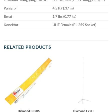
Panjang
4.5 ft (1.37 m)
Berat
1.7 lbs (0.77 kg)
Konektor
UHF Female (PL-259 Socket)
RELATED PRODUCTS
Diamond BC205
Diamond F22H