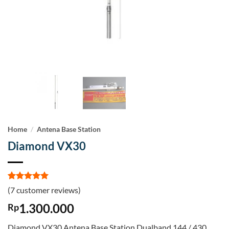
Home
/
Antena Base Station
Diamond VX30
Rated
7
5
(
7
customer reviews)
out of 5
based on
1.300.000
Rp
customer
ratings
Diamond VX30 Antena Base Station Dualband 144 / 430