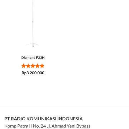
Diamond F23H
Rated
5
Rp
3.200.000
out of 5
PT RADIO KOMUNIKASI INDONESIA
Komp Patra II No. 24 Jl. Ahmad Yani Bypass