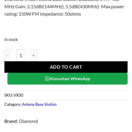
MHz Gain: 2.15dBi(144MHz), 5.5dBi(430MHz) Max.power
rating: 150W FM Impedance: 50ohms
In stock
Diamond VX30 quantity
ADD TO CART
Konsultasi WhatsApp
SKU:
VX30
Category:
Antena Base Station
Brand:
Diamond