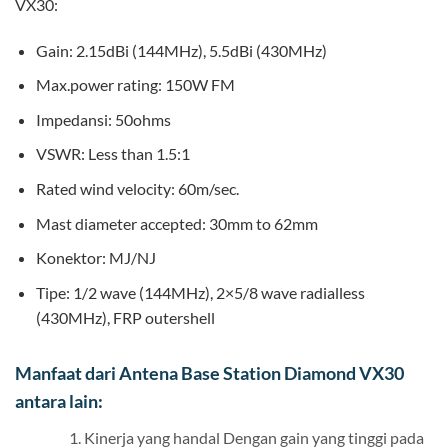
VX30:
Gain: 2.15dBi (144MHz), 5.5dBi (430MHz)
Max.power rating: 150W FM
Impedansi: 50ohms
VSWR: Less than 1.5:1
Rated wind velocity: 60m/sec.
Mast diameter accepted: 30mm to 62mm
Konektor: MJ/NJ
Tipe: 1/2 wave (144MHz), 2×5/8 wave radialless
(430MHz), FRP outershell
Manfaat dari Antena Base Station Diamond VX30
antara lain:
Kinerja yang handal Dengan gain yang tinggi pada