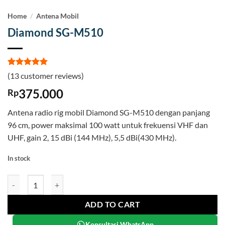
Home
/
Antena Mobil
Diamond SG-M510
Rated
13
5
(
13
customer reviews)
out of 5
based on
375.000
Rp
customer
ratings
Antena radio rig mobil Diamond SG-M510 dengan panjang
96 cm, power maksimal 100 watt untuk frekuensi VHF dan
UHF, gain 2, 15 dBi (144 MHz), 5,5 dBi(430 MHz).
In stock
Diamond SG-M510 quantity
ADD TO CART
Konsultasi WhatsApp