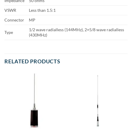
Impedance
50 ohms
VSWR
Less than 1.5:1
Connector
MP
1/2 wave radialless (144MHz), 2×5/8 wave radialless
Type
(430MHz)
RELATED PRODUCTS