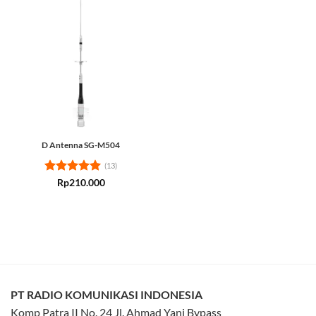
D Antenna SG-M504
(13)
Rated
5
Rp
210.000
out of 5
PT RADIO KOMUNIKASI INDONESIA
Komp Patra II No. 24 Jl. Ahmad Yani Bypass