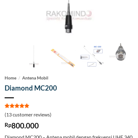
Home
/
Antena Mobil
Diamond MC200
Rated
13
5
(
13
customer reviews)
out of 5
based on
800.000
Rp
customer
ratings
Diamond MC200 – Antena mobil dengan frekuensi UHF 340