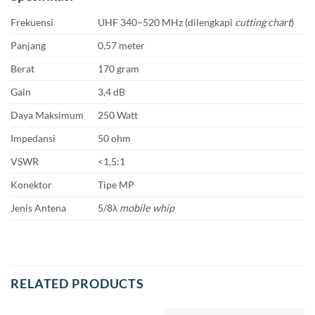
Frekuensi
UHF 340–520 MHz (dilengkapi
cutting chart
)
Panjang
0,57 meter
Berat
170 gram
Gain
3,4 dB
Daya Maksimum
250 Watt
Impedansi
50 ohm
VSWR
<1,5:1
Konektor
Tipe MP
Jenis Antena
5/8λ
mobile whip
RELATED PRODUCTS