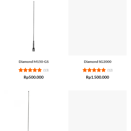
Diamond M150-GS
Diamond SG2000
(13)
(12)
Rated
5
Rated
5
Rp
500.000
Rp
1.500.000
out of 5
out of 5