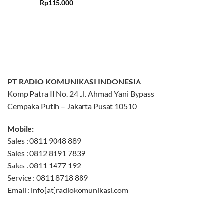
Rated
5
Rp
115.000
out of 5
PT RADIO KOMUNIKASI INDONESIA
Komp Patra II No. 24 Jl. Ahmad Yani Bypass
Cempaka Putih – Jakarta Pusat 10510
Mobile:
Sales : 0811 9048 889
Sales : 0812 8191 7839
Sales : 0811 1477 192
Service : 0811 8718 889
Email : info[at]radiokomunikasi.com