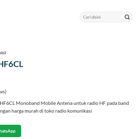
Search
for:
bil
HF6CL
ws)
HF6CL Monoband Mobile Antena untuk radio HF pada band
gan harga murah di toko radio komunikasi
hatsApp