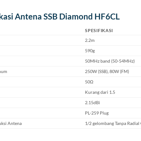
ikasi Antena SSB Diamond HF6CL
SPESIFIKASI
2.2m
590g
50MHz band (50-54MHz)
mum
250W (SSB), 80W (FM)
50Ω
Kurang dari 1.5
2.15dBi
PL-259 Plug
uksi Antena
1/2 gelombang Tanpa Radial 