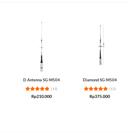
6
D Antenna SG-M504
Diamond SG-M504
(13)
(13)
Rated
5
Rated
5
Rp
210.000
Rp
375.000
out of 5
out of 5