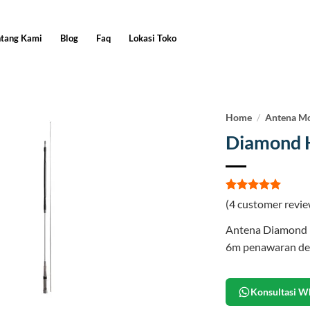
ntang Kami
Blog
Faq
Lokasi Toko
Home
/
Antena Mo
Diamond 
Rated
4
5
(
4
customer revie
out of 5
based on
Antena Diamond 
customer
ratings
6m penawaran den
Konsultasi W