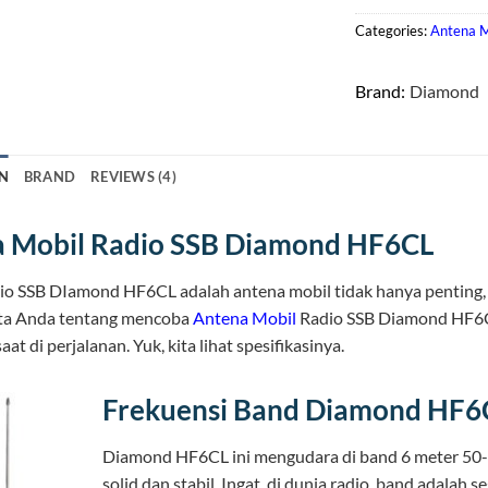
Categories:
Antena M
Brand:
Diamond
N
BRAND
REVIEWS (4)
 Mobil Radio SSB Diamond HF6CL
o SSB DIamond HF6CL adalah antena mobil tidak hanya penting, te
kata Anda tentang mencoba
Antena Mobil
Radio SSB Diamond HF6CL 
at di perjalanan. Yuk, kita lihat spesifikasinya.
Frekuensi Band Diamond HF6
Diamond HF6CL ini mengudara di band 6 meter 50-
solid dan stabil. Ingat, di dunia radio, band adalah s