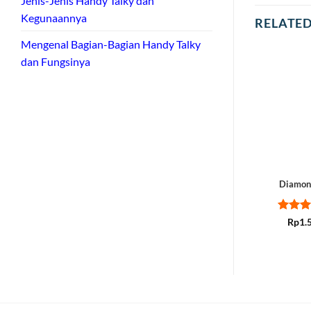
Jenis-Jenis Handy Talky dan
Kegunaannya
RELATE
Mengenal Bagian-Bagian Handy Talky
dan Fungsinya
Diamon
Rated
Rp
1.
out of