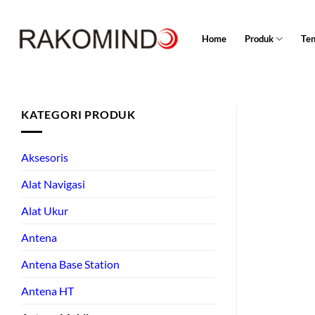
Skip
to
Home
Produk
Te
content
KATEGORI PRODUK
Aksesoris
Alat Navigasi
Alat Ukur
Antena
Antena Base Station
Antena HT