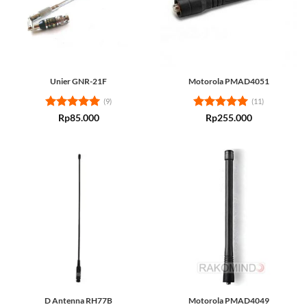
Unier GNR-21F
Motorola PMAD4051
(9)
(11)
Rated
5
Rated
5
Rp
85.000
Rp
255.000
out of 5
out of 5
D Antenna RH77B
Motorola PMAD4049