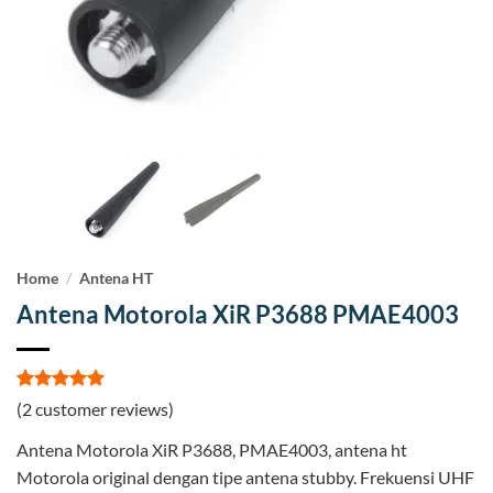
Home
/
Antena HT
Antena Motorola XiR P3688 PMAE4003
Rated
2
5
(
2
customer reviews)
out of 5
based on
Antena Motorola XiR P3688, PMAE4003, antena ht
customer
ratings
Motorola original dengan tipe antena stubby. Frekuensi UHF