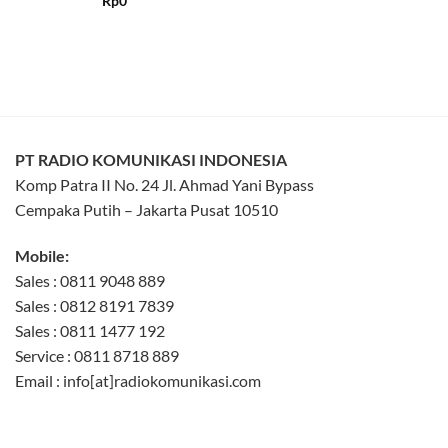
Rp
0
out of 5
PT RADIO KOMUNIKASI INDONESIA
Komp Patra II No. 24 Jl. Ahmad Yani Bypass
Cempaka Putih – Jakarta Pusat 10510
Mobile:
Sales : 0811 9048 889
Sales : 0812 8191 7839
Sales : 0811 1477 192
Service : 0811 8718 889
Email : info[at]radiokomunikasi.com