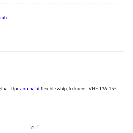
T
rola
ginal. Tipe
antena ht
flexible whip, frekuensi VHF 136-155
VHF