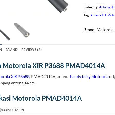
Category:
Antena H
Tag:
Antena HT Moto
Brand:
Motorola
N
BRAND
REVIEWS (2)
a Motorola XiR P3688 PMAD4014A
orola XiR P3688
, PMAD4014A, antena
handy talky
Motorola
ori
njang antena 14 cm.
ikasi Motorola PMAD4014A
 (800/900 MHz)