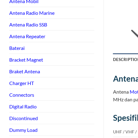
Antena Mobil
Antena Radio Marine
Antena Radio SSB
Antena Repeater
Baterai
Bracket Magnet
DESCRIPTIO
Braket Antena
Anten
Charger HT
Antena
Mot
Connectors
MHz dan pa
Digital Radio
Spesif
Discontinued
Dummy Load
UHF / VHF /