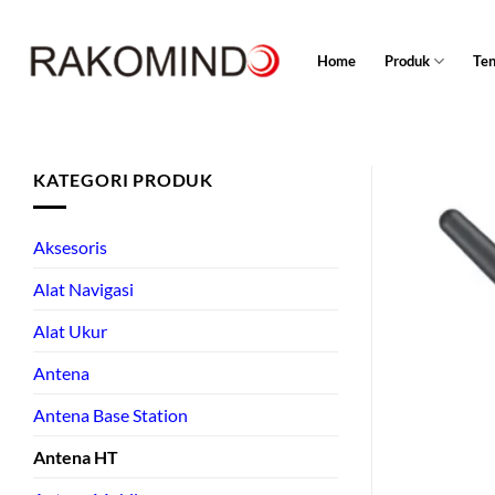
Skip
to
Home
Produk
Te
content
KATEGORI PRODUK
Aksesoris
Alat Navigasi
Alat Ukur
Antena
Antena Base Station
Antena HT