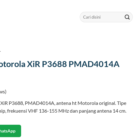
Search
for:
T
otorola XiR P3688 PMAD4014A
ws)
XiR P3688, PMAD4014A, antena ht Motorola original. Tipe
whip, frekuensi VHF 136-155 MHz dan panjang antena 14 cm.
hatsApp