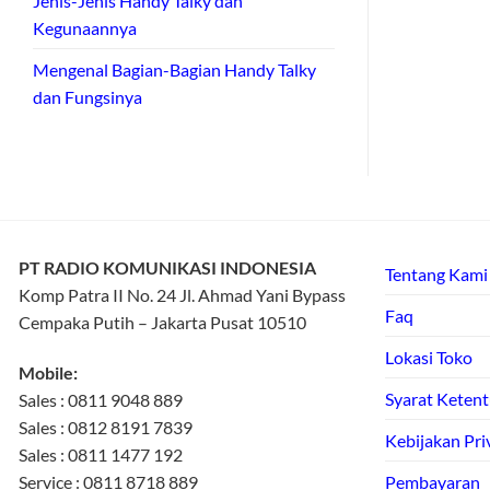
Jenis-Jenis Handy Talky dan
Kegunaannya
Mengenal Bagian-Bagian Handy Talky
dan Fungsinya
PT RADIO KOMUNIKASI INDONESIA
Tentang Kami
Komp Patra II No. 24 Jl. Ahmad Yani Bypass
Faq
Cempaka Putih – Jakarta Pusat 10510
Lokasi Toko
Mobile:
Syarat Keten
Sales : 0811 9048 889
Sales : 0812 8191 7839
Kebijakan Pri
Sales : 0811 1477 192
Service : 0811 8718 889
Pembayaran