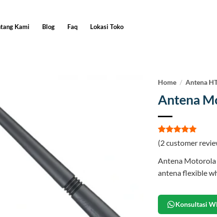
ntang Kami
Blog
Faq
Lokasi Toko
Home
/
Antena H
Antena M
Rated
2
5
(
2
customer revie
out of 5
based on
Antena Motorola 
customer
ratings
antena flexible 
Konsultasi W