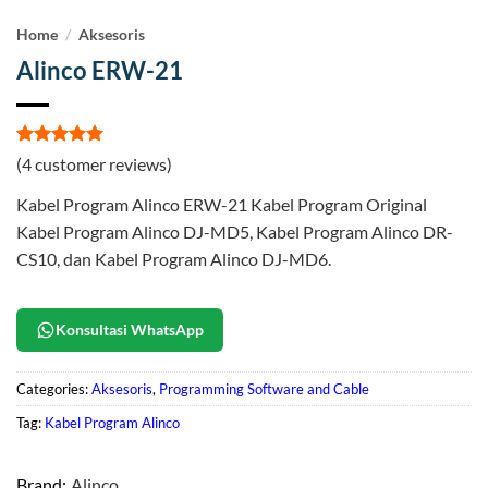
Home
/
Aksesoris
Alinco ERW-21
Rated
4
5
(
4
customer reviews)
out of 5
based on
Kabel Program Alinco ERW-21 Kabel Program Original
customer
ratings
Kabel Program Alinco DJ-MD5, Kabel Program Alinco DR-
CS10, dan Kabel Program Alinco DJ-MD6.
Konsultasi WhatsApp
Categories:
Aksesoris
,
Programming Software and Cable
Tag:
Kabel Program Alinco
Brand:
Alinco