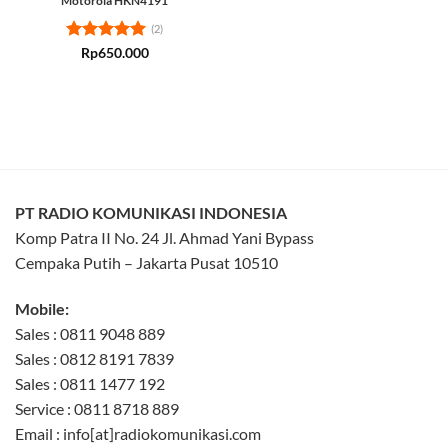
Motorola HKN4191
(2)
Rated
5
Rp
650.000
out of 5
PT RADIO KOMUNIKASI INDONESIA
Komp Patra II No. 24 Jl. Ahmad Yani Bypass
Cempaka Putih – Jakarta Pusat 10510
Mobile:
Sales : 0811 9048 889
Sales : 0812 8191 7839
Sales : 0811 1477 192
Service : 0811 8718 889
Email : info[at]radiokomunikasi.com