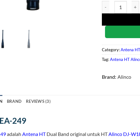
Alinco EA-249 quan
Category:
Antena H
Tag:
Antena HT Alinc
Brand:
Alinco
N
BRAND
REVIEWS (3)
 EA-249
249
adalah
Antena HT
Dual Band original untuk HT
Alinco DJ-W1