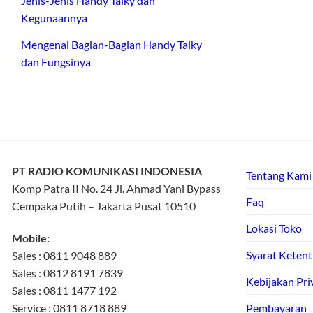
Jenis-Jenis Handy Talky dan
Kegunaannya
Mengenal Bagian-Bagian Handy Talky
dan Fungsinya
PT RADIO KOMUNIKASI INDONESIA
Tentang Kami
Komp Patra II No. 24 Jl. Ahmad Yani Bypass
Faq
Cempaka Putih – Jakarta Pusat 10510
Lokasi Toko
Mobile:
Syarat Keten
Sales : 0811 9048 889
Sales : 0812 8191 7839
Kebijakan Pri
Sales : 0811 1477 192
Service : 0811 8718 889
Pembayaran