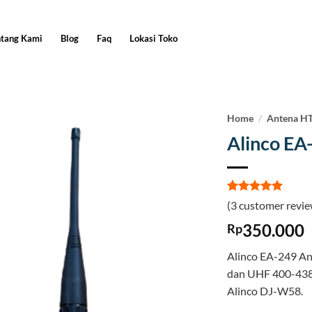
ntang Kami
Blog
Faq
Lokasi Toko
Home
/
Antena H
Alinco EA
Rated
3
5
(
3
customer revie
out of 5
based on
350.000
Rp
customer
ratings
Alinco EA-249 An
dan UHF 400-438
Alinco DJ-W58.