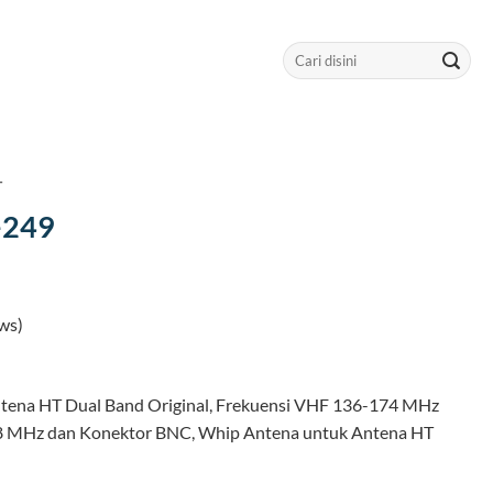
Search
for:
T
-249
ws)
tena HT Dual Band Original, Frekuensi VHF 136-174 MHz
 MHz dan Konektor BNC, Whip Antena untuk Antena HT