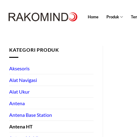
Skip
to
Home
Produk
Te
content
KATEGORI PRODUK
Aksesoris
Alat Navigasi
Alat Ukur
Antena
Antena Base Station
Antena HT