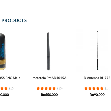
D PRODUCTS
05S BNC Male
Motorola PMAD4015A
D Antenna RH775
(13)
(13)
(14)
5
Rated
5
Rated
5
0.000
Rp
650.000
Rp
90.000
 5
out of 5
out of 5