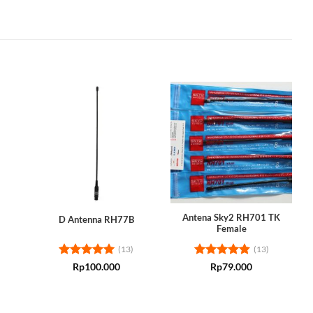
Antena Sky2 RH701 TK
D Antenna RH77B
Female
(13)
(13)
Rated
5
Rated
4.85
Rp
100.000
Rp
79.000
out of 5
out of 5