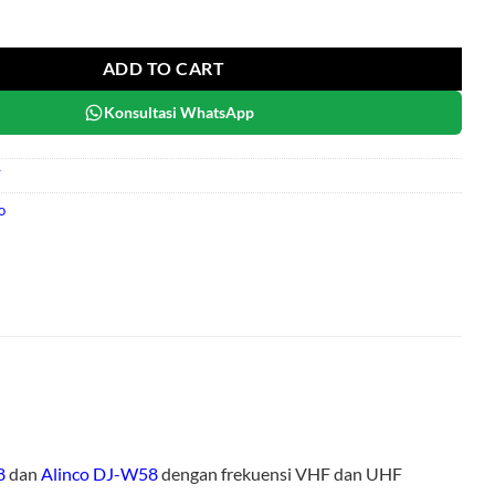
tity
ADD TO CART
Konsultasi WhatsApp
T
o
8
dan
Alinco DJ-W58
dengan frekuensi VHF dan UHF