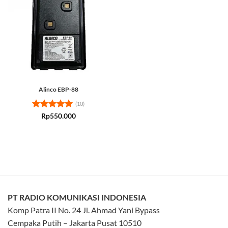
Alinco EBP-88
(10)
Rated
5
Rp
550.000
out of 5
PT RADIO KOMUNIKASI INDONESIA
Komp Patra II No. 24 Jl. Ahmad Yani Bypass
Cempaka Putih – Jakarta Pusat 10510