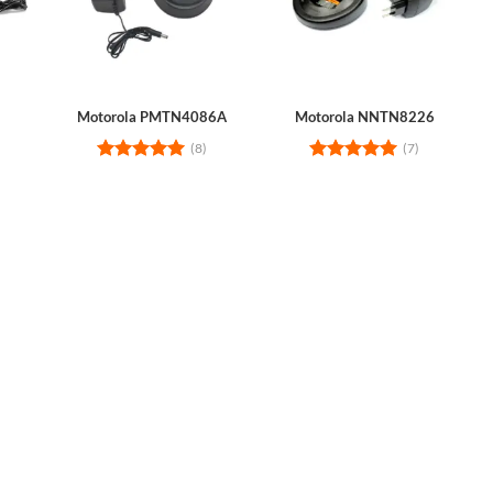
Motorola PMTN4086A
Motorola NNTN8226
(8)
(7)
Rated
5
Rated
5
out of 5
out of 5