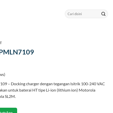
Search
for:
HT
 PMLN7109
ws)
9 – Docking charger dengan tegangan lsitrik 100-240 VAC
kan untuk baterai HT tipe Li-ion (lithium ion) Motorola
la SL2M.
hatsApp