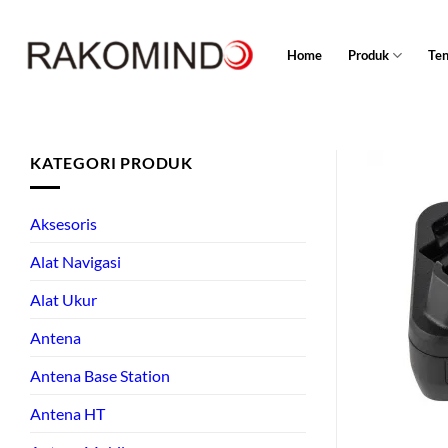
Skip
to
Home
Produk
Te
content
KATEGORI PRODUK
Aksesoris
Alat Navigasi
Alat Ukur
Antena
Antena Base Station
Antena HT