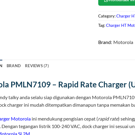
Category:
Charger H
Tag:
Charger HT Moto
Brand:
Motorola
N
BRAND
REVIEWS (7)
la PMLN7109 – Rapid Rate Charger (U
andy talky anda selalu siap digunakan dengan Motorola PMLN710
ck charger ini mudah ditempatkan dimanapun tanpa memakan b
arger Motorola
ini mendukung pengisian cepat (
rapid rate
) sehing
 Dengan tegangan listrik 100-240 VAC, dock charger ini sesuai untu
otorola SL2M
.