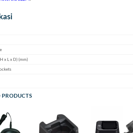
kasi
e
H x L x D) (mm)
ockets
D PRODUCTS