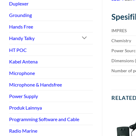
Duplexer
Grounding
Spesifi
Hands Free
IMPRES
Handy Talky
Chemistry
HT POC
Power Sourc
Dimensions (
Kabel Antena
Number of p
Microphone
Microphone & Handsfree
Power Supply
RELATE
Produk Lainnya
Programming Software and Cable
Radio Marine