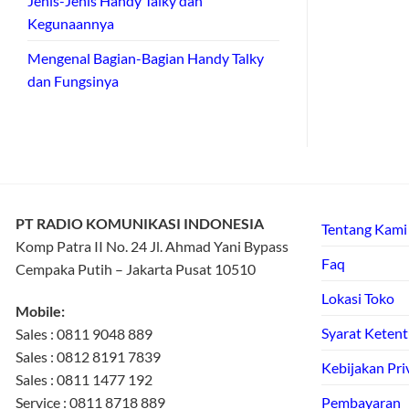
Jenis-Jenis Handy Talky dan
Kegunaannya
Mengenal Bagian-Bagian Handy Talky
dan Fungsinya
PT RADIO KOMUNIKASI INDONESIA
Tentang Kami
Komp Patra II No. 24 Jl. Ahmad Yani Bypass
Faq
Cempaka Putih – Jakarta Pusat 10510
Lokasi Toko
Mobile:
Syarat Keten
Sales : 0811 9048 889
Sales : 0812 8191 7839
Kebijakan Pri
Sales : 0811 1477 192
Service : 0811 8718 889
Pembayaran