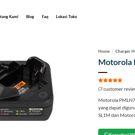
ntang Kami
Blog
Faq
Lokasi Toko
Home
/
Charger 
Motorola
Rated
7
5
(
7
customer revie
out of 5
based on
Motorola PMLN710
customer
ratings
yang dapat diguna
SL1M dan Motoro
Konsultasi W