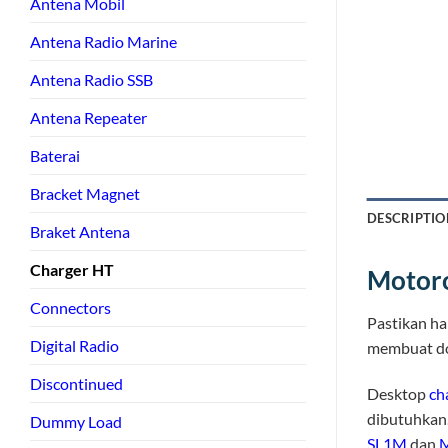
Antena Mobil
Antena Radio Marine
Antena Radio SSB
Antena Repeater
Baterai
Bracket Magnet
DESCRIPTIO
Braket Antena
Charger HT
Motoro
Connectors
Pastikan h
Digital Radio
membuat do
Discontinued
Desktop
ch
dibutuhkan.
Dummy Load
SL1M
dan
M