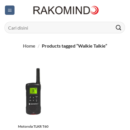
Skip
to
content
Search
for:
Home
/
Products tagged “Walkie Talkie”
Motorola TLKR T60