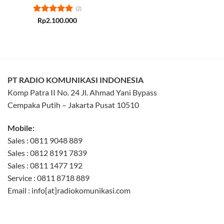
(2)
Rated
5
Rp
2.100.000
out of 5
PT RADIO KOMUNIKASI INDONESIA
Komp Patra II No. 24 Jl. Ahmad Yani Bypass
Cempaka Putih – Jakarta Pusat 10510
Mobile:
Sales : 0811 9048 889
Sales : 0812 8191 7839
Sales : 0811 1477 192
Service : 0811 8718 889
Email : info[at]radiokomunikasi.com