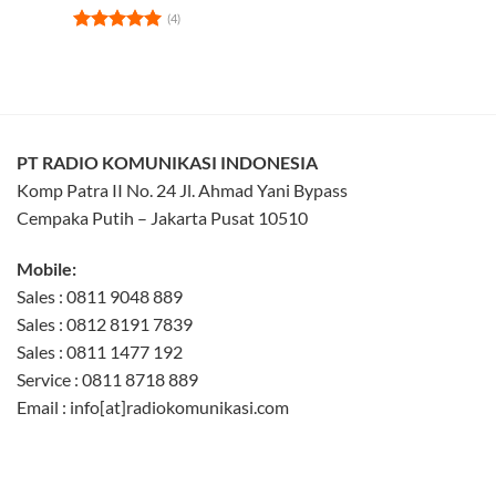
(4)
Rated
5
out of 5
PT RADIO KOMUNIKASI INDONESIA
Komp Patra II No. 24 Jl. Ahmad Yani Bypass
Cempaka Putih – Jakarta Pusat 10510
Mobile:
Sales : 0811 9048 889
Sales : 0812 8191 7839
Sales : 0811 1477 192
Service : 0811 8718 889
Email : info[at]radiokomunikasi.com