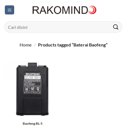
Skip
to
content
Search
for:
Home
/
Products tagged “Baterai Baofeng”
Baofeng BL-5